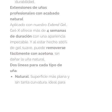
durabilidad.
Extensiones de uñas
profesionales con acabado
natural
Aplicado con nuestro
Extend Gel
,
Gel-X ofrece más de
4 semanas
de duración
con una apariencia
impecable. Y al estar hecho 100%
de gel suave, puede
removerse
fácilmente con acetona
, sin
dañar la uña natural.
Dos líneas para cada tipo de
uña
:
Natural
: Superficie más plana y
sin tanta curvatura, ideal para
uñas anchas o planas.
Sculpted
: Curva C más
pronunciada y ápice elevado,
ideal para uñas curvas o para
quienes prefieren un efecto