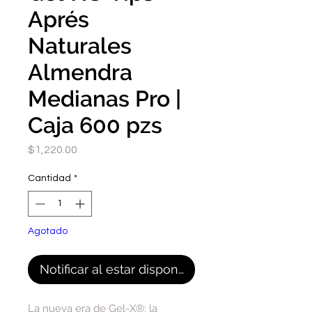
Aprés
Naturales
Almendra
Medianas Pro |
Caja 600 pzs
Precio
$1,220.00
Cantidad
*
Agotado
Notificar al estar disponible
La nueva era de Gel-X®: la