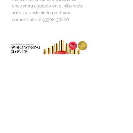
encuentra agotado en el sitio web,
si deseas adquirirlo por favor
comunícate al 55508-30200
PREGUNTAS FRECUENTES
¿CÓMO
VA MI PEDIDO?
QUIERO COMPRAR
QUIERO DISTRIBUIR
QUIERO UN TALLER