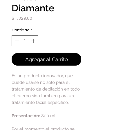
Diamante
Precio
$1,329.00
Cantidad
*
Agregar al Carrito
Es un producto innovador, que
puede usarse no solo para el
tratamiento de depilación en todo
el cuerpo sino también para un
tratamiento facial específico.
Presentación:
800 ml.
Por el momento el producto se