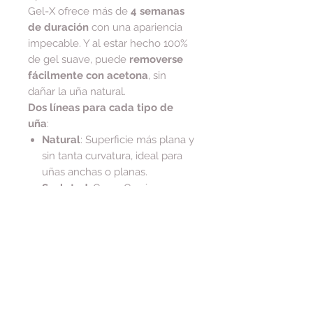
Gel-X ofrece más de
4 semanas
de duración
con una apariencia
impecable. Y al estar hecho 100%
de gel suave, puede
removerse
fácilmente con acetona
, sin
dañar la uña natural.
Dos líneas para cada tipo de
uña
:
Natural
: Superficie más plana y
sin tanta curvatura, ideal para
uñas anchas o planas.
Sculpted
: Curva C más
pronunciada y ápice elevado,
ideal para uñas curvas o para
quienes prefieren un efecto
más esculpido.