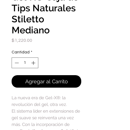
Tips Naturales
Stiletto
Mediano
Precio
$1,220.00
Cantidad
*
Agregar al Carrito
La nueva era de Gel-X®: la
revolución del gel, otra vez.
El sistema líder en extensiones de
gel suave se reinventa una vez
más. Con la incorporación de