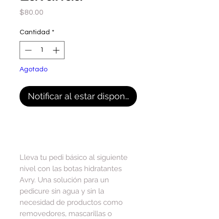
Precio
$80.00
Cantidad
*
Agotado
Notificar al estar disponible
Lleva tu pedi básico al siguiente
nivel con las botas hidratantes
Avry. Una solución para un
pedicure sin agua y sin la
necesidad de productos como
removedores, mascarillas o