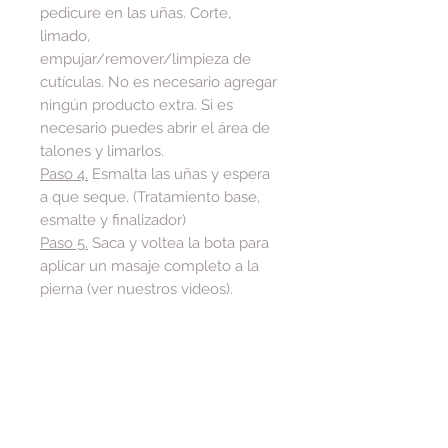
pedicure en las uñas. Corte,
limado,
empujar/remover/limpieza de
cutículas. No es necesario agregar
ningún producto extra. Si es
necesario puedes abrir el área de
talones y limarlos.
Paso 4.
Esmalta las uñas y espera
a que seque. (Tratamiento base,
esmalte y finalizador)
Paso 5.
Saca y voltea la bota para
aplicar un masaje completo a la
pierna (ver nuestros videos).
Presentación:
Sobre individual
En la compra mínima de $500.°° de
cualquier producto, el envío es
gratis.