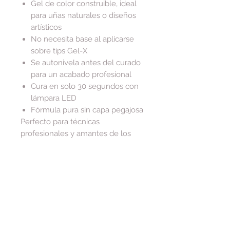
Gel de color construible, ideal
para uñas naturales o diseños
artísticos
No necesita base al aplicarse
sobre tips Gel-X
Se autonivela antes del curado
para un acabado profesional
Cura en solo 30 segundos con
lámpara LED
Fórmula pura sin capa pegajosa
Perfecto para técnicas
profesionales y amantes de los
detalles sutiles.
Tip:
Limpia el frasco solo con
alcohol, ya que la serigrafía dorada
no es resistente a acetona.