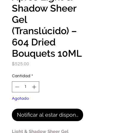
Shadow Sheer
Gel
(Translúcido) –
604 Dried
Bouquets 10ML
Precio
$525.00
Cantidad
*
Agotado
Notificar al estar disponible
Light & Shadow Sheer Gel