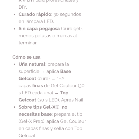
DIY.
Curado rápido
: 30 segundos
en lámpara LED.
Sin capa pegajosa
(pure gel),
menos pelusas o marcas al
terminar.
Cómo se usa
Uña natural
: prepara la
superficie → aplica
Base
Gelcoat
(cure) → 1–2
capas
finas
de Gel Couleur (30
s LED cada una) →
Top
Gelcoat
(30 s LED). Aprés Nail
Sobre tips Gel-X®
:
no
necesitas base
; prepara el tip
(Gel-X Prep), aplica Gel Couleur
en capas finas y sella con Top
Gelcoat.