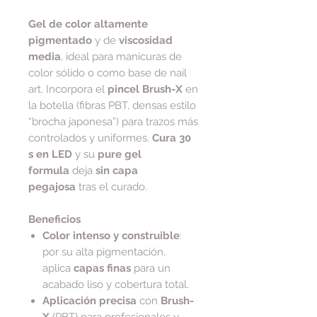
Gel de color altamente
pigmentado
y de
viscosidad
media
, ideal para manicuras de
color sólido o como base de nail
art. Incorpora el
pincel Brush-X
en
la botella (fibras PBT, densas estilo
“brocha japonesa”) para trazos más
controlados y uniformes.
Cura 30
s en LED
y su
pure gel
formula
deja
sin capa
pegajosa
tras el curado.
Beneficios
Color intenso y construible
:
por su alta pigmentación,
aplica
capas finas
para un
acabado liso y cobertura total.
Aplicación precisa
con
Brush-
X
(PBT) para profesionales y