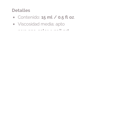
Detalles
Contenido:
15 ml / 0.5 fl oz
.
Viscosidad media; apto
para
one-color
o
nail art
.
Composición y ética
Vegano y libre de crueldad
Tip de cuidado
Para conservar la serigrafía dorada
del frasco, limpia residuos
con
alcohol
(evita acetona en el
exterior).