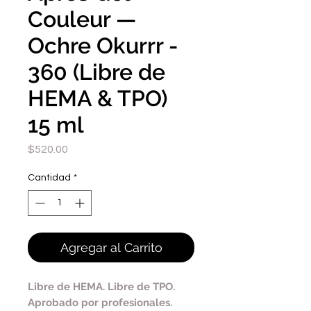
Couleur —
Ochre Okurrr -
360 (Libre de
HEMA & TPO)
15 ml
Precio
$520.00
Cantidad
*
Agregar al Carrito
Libre de HEMA. Libre de TPO.
Aprobado por profesionales.