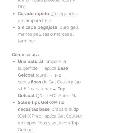
DIY.
Curado rápido
: 30 segundos
en lámpara LED.
Sin capa pegajosa
(pure gel),
menos pelusas o marcas al
terminar.
Cómo se usa
Uña natural
: prepara la
superficie → aplica
Base
Gelcoat
(cure) → 1–2
capas
finas
de Gel Couleur (30
s LED cada una) →
Top
Gelcoat
(30 s LED). Aprés Nail
Sobre tips Gel-X®
:
no
necesitas base
; prepara el tip
(Gel-X Prep), aplica Gel Couleur
en capas finas y sella con Top
Gelcoat.