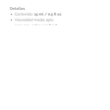
Detalles
Contenido:
15 ml / 0.5 fl oz
.
Viscosidad media; apto
para
one-color
o
nail art
.
Composición y ética
Vegano y libre de crueldad
Tip de cuidado
Para conservar la serigrafía dorada
del frasco, limpia residuos
con
alcohol
(evita acetona en el
exterior).