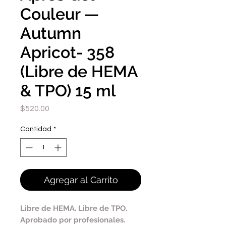
Couleur —
Autumn
Apricot- 358
(Libre de HEMA
& TPO) 15 ml
Precio
$520.00
Cantidad
*
Agregar al Carrito
Libre de HEMA. Libre de TPO.
Aprobado por profesionales.