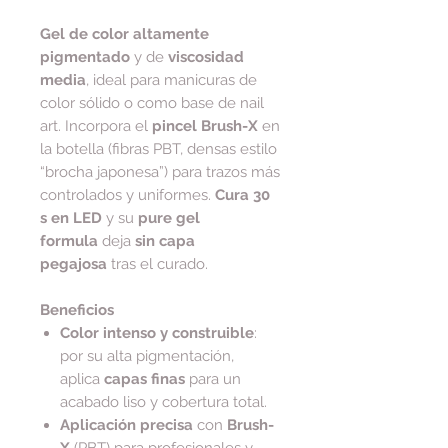
Gel de color altamente
pigmentado
y de
viscosidad
media
, ideal para manicuras de
color sólido o como base de nail
art. Incorpora el
pincel Brush-X
en
la botella (fibras PBT, densas estilo
“brocha japonesa”) para trazos más
controlados y uniformes.
Cura 30
s en LED
y su
pure gel
formula
deja
sin capa
pegajosa
tras el curado.
Beneficios
Color intenso y construible
:
por su alta pigmentación,
aplica
capas finas
para un
acabado liso y cobertura total.
Aplicación precisa
con
Brush-
X
(PBT) para profesionales y