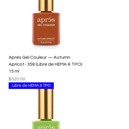
Aprés Gel Couleur — Autumn
Apricot- 358 (Libre de HEMA & TPO)
15 ml
Precio
$520.00
Libre de HEMA & TPO