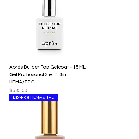
Aprés Builder Top Gelcoat - 15 ML |
Gel Profesional 2 en 1 Sin
HEMA/TPO
Precio
$535.00
Libre de HEMA & TPO