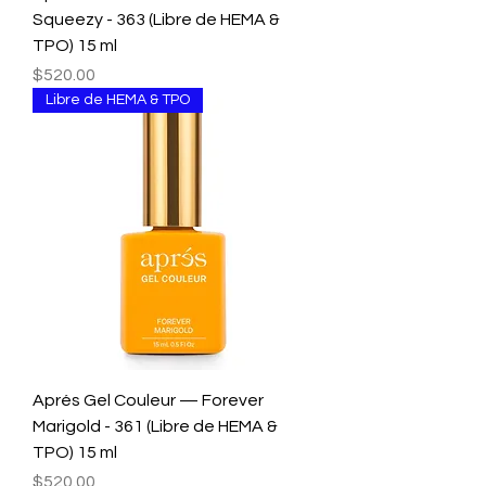
Squeezy - 363 (Libre de HEMA &
TPO) 15 ml
Precio
$520.00
Libre de HEMA & TPO
Aprés Gel Couleur — Forever
Marigold - 361 (Libre de HEMA &
TPO) 15 ml
Precio
$520.00