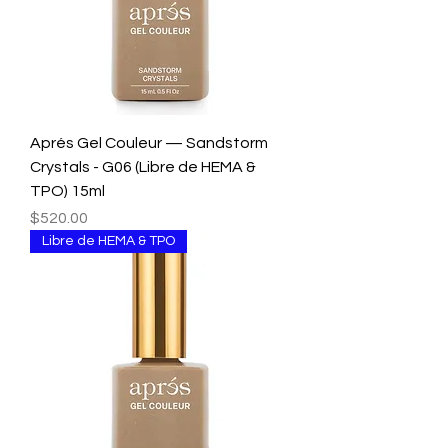
Aprés Gel Couleur — Sandstorm
Crystals - G06 (Libre de HEMA &
TPO) 15ml
Precio
$520.00
Libre de HEMA & TPO