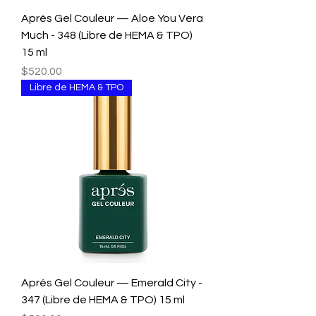
Aprés Gel Couleur — Aloe You Vera
Much - 348 (Libre de HEMA & TPO)
15 ml
Precio
$520.00
Libre de HEMA & TPO
Aprés Gel Couleur — Emerald City -
347 (Libre de HEMA & TPO) 15 ml