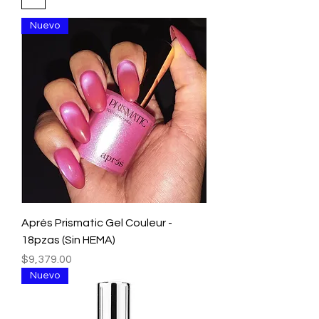
Nuevo
Aprés Prismatic Gel Couleur -
18pzas (Sin HEMA)
Precio
$9,379.00
Nuevo