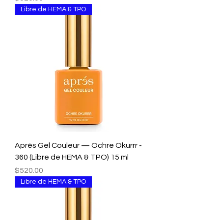
Libre de HEMA & TPO
Aprés Gel Couleur — Ochre Okurrr -
360 (Libre de HEMA & TPO) 15 ml
Precio
$520.00
Libre de HEMA & TPO