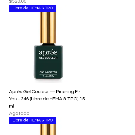
Precio
$520.00
Libre de HEMA & TPO
Aprés Gel Couleur — Pine-ing Fir
You - 346 (Libre de HEMA & TPO) 15
ml
Agotado
Libre de HEMA & TPO