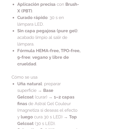
Aplicación precisa
con
Brush-
X (PBT)
.
Curado rápido
: 30 s en
lámpara LED.
Sin capa pegajosa (pure gel)
:
acabado limpio al salir de
lámpara.
Fórmula HEMA-free, TPO-free,
9-free
;
vegano y libre de
crueldad
.
Cómo se usa
Uña natural
: preparar
superficie →
Base
Gelcoat
(curar) →
1–2 capas
finas
de Astral Gel Couleur
(magnetiza si deseas el efecto
y
luego
cura 30 s LED) →
Top
Gelcoat
(30 s LED).