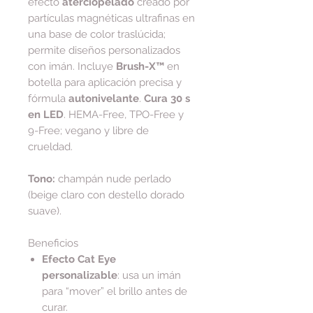
efecto
aterciopelado
creado por
partículas magnéticas ultrafinas en
una base de color traslúcida;
permite diseños personalizados
con imán. Incluye
Brush-X™
en
botella para aplicación precisa y
fórmula
autonivelante
.
Cura 30 s
en LED
. HEMA-Free, TPO-Free y
9-Free; vegano y libre de
crueldad.
Tono:
champán nude perlado
(beige claro con destello dorado
suave).
Beneficios
Efecto Cat Eye
personalizable
: usa un imán
para “mover” el brillo antes de
curar.