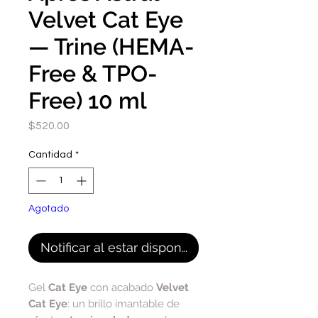
Velvet Cat Eye
— Trine (HEMA-
Free & TPO-
Free) 10 ml
Precio
$520.00
Cantidad
*
Agotado
Notificar al estar disponible
Gel
Cat Eye
con acabado
Velvet
Cat Eye
: un brillo imantable de