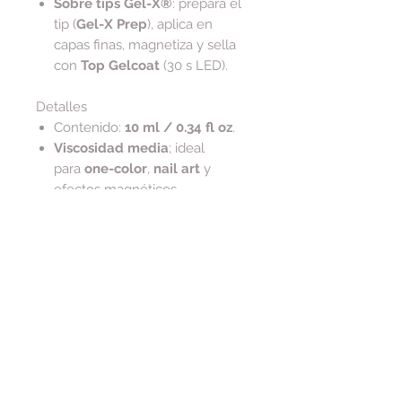
Sobre tips Gel-X®
: prepara el
tip (
Gel-X Prep
), aplica en
capas finas, magnetiza y sella
con
Top Gelcoat
(30 s LED).
Detalles
Contenido:
10 ml / 0.34 fl oz
.
Viscosidad media
; ideal
para
one-color
,
nail art
y
efectos magnéticos.
Composición y ética
HEMA-Free & TPO-
Free
;
vegano y libre de
crueldad
.
Tip de cuidado
Para conservar la serigrafía dorada
del frasco, limpia residuos
con
alcohol
(evita acetona en el