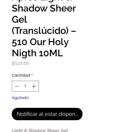
Shadow Sheer
Gel
(Translúcido) –
510 Our Holy
Nigth 10ML
Precio
$525.00
Cantidad
*
Agotado
Notificar al estar disponible
Light & Shadow Sheer Gel