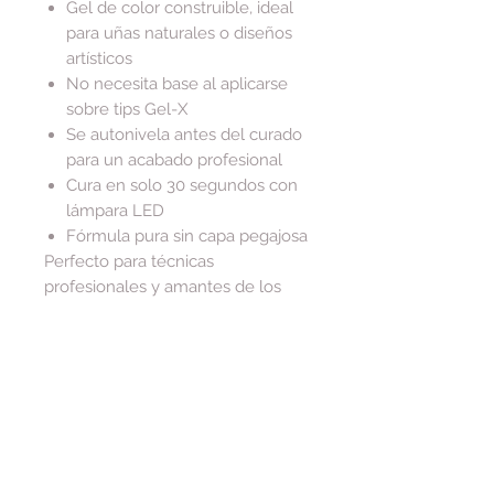
Gel de color construible, ideal
para uñas naturales o diseños
artísticos
No necesita base al aplicarse
sobre tips Gel-X
Se autonivela antes del curado
para un acabado profesional
Cura en solo 30 segundos con
lámpara LED
Fórmula pura sin capa pegajosa
Perfecto para técnicas
profesionales y amantes de los
detalles sutiles.
Tip:
Limpia el frasco solo con
alcohol, ya que la serigrafía dorada
no es resistente a acetona.