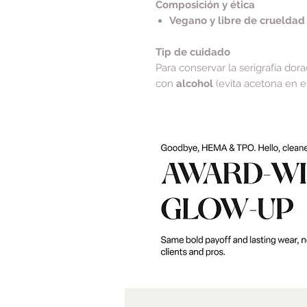
Composición y ética
Vegano y libre de crueldad
Tip de cuidado
Para conservar la serigrafía dora
con
alcohol
(evita acetona en el