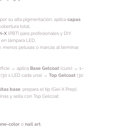
 por su alta pigmentación, aplica
capas
obertura total.
h-X
(PBT) para profesionales y DIY.
s en lámpara LED.
), menos pelusas o marcas al terminar.
rficie → aplica
Base Gelcoat
(cure) → 1–
 (30 s LED cada una) →
Top Gelcoat
(30
itas base
; prepara el tip (Gel-X Prep),
inas y sella con Top Gelcoat.
one-color
o
nail art
.