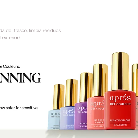
da del frasco, limpia residuos
 exterior).