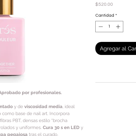
Precio
$520.00
Cantidad
*
Agregar al Car
Aprobado por profesionales.
entado
y de
viscosidad media
, ideal
o como base de nail art. Incorpora
(fibras PBT, densas estilo “brocha
rolados y uniformes.
Cura 30 s en LED
y
apa pegajosa
tras el curado.