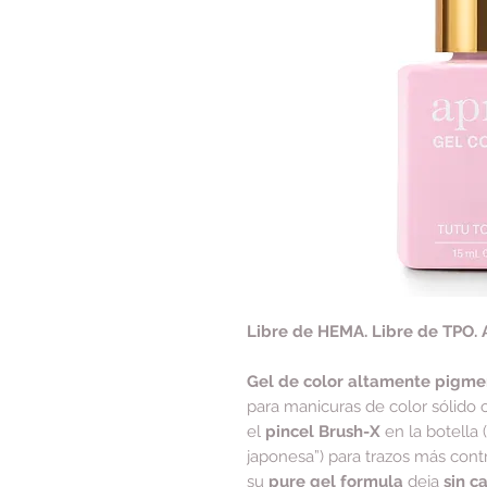
Libre de HEMA. Libre de TPO. 
Gel de color altamente pigm
para manicuras de color sólido 
el
pincel Brush-X
en la botella 
japonesa”) para trazos más cont
su
pure gel formula
deja
sin c