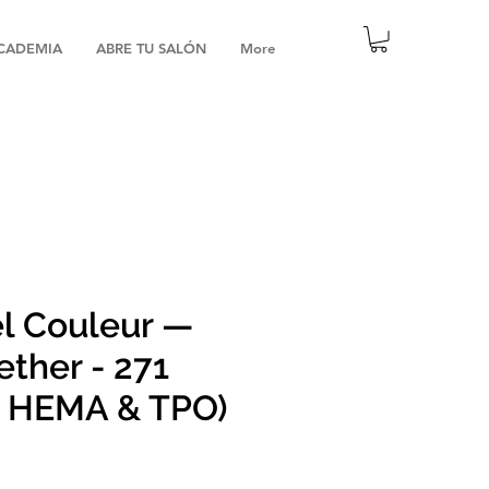
CADEMIA
ABRE TU SALÓN
More
l Couleur —
ether - 271
e HEMA & TPO)