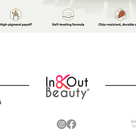
S
Bah
Co