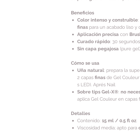
Beneficios
Color intenso y construible
:
finas
para un acabado liso y c
Aplicación precisa
con
Brus
Curado rápido
: 30 segundo
Sin capa pegajosa
(pure gel
Cómo se usa
Uña natural
: prepara la supe
2 capas
finas
de Gel Couleur
s LED). Aprés Nail
Sobre tips Gel-X®
:
no neces
aplica Gel Couleur en capas f
Detalles
Contenido:
15 ml / 0.5 fl oz
.
Viscosidad media; apto para