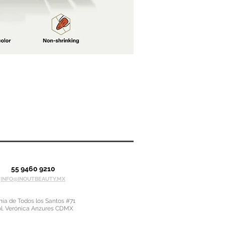
55 9460 9210
INFO@INOUTBEAUTY.MX
ía de Todos los Santos #71
l. Verónica Anzures CDMX