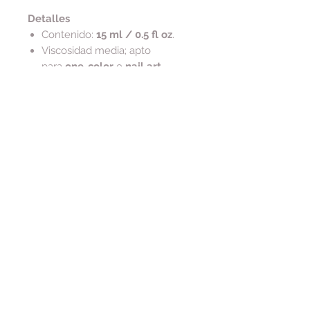
Detalles
Contenido:
15 ml / 0.5 fl oz
.
Viscosidad media; apto
para
one-color
o
nail art
.
Composición y ética
Vegano y libre de crueldad
Tip de cuidado
Para conservar la serigrafía dorada
del frasco, limpia residuos
con
alcohol
(evita acetona en el
exterior).