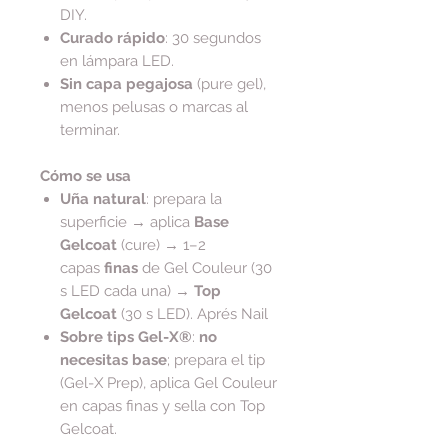
DIY.
Curado rápido
: 30 segundos
en lámpara LED.
Sin capa pegajosa
(pure gel),
menos pelusas o marcas al
terminar.
Cómo se usa
Uña natural
: prepara la
superficie → aplica
Base
Gelcoat
(cure) → 1–2
capas
finas
de Gel Couleur (30
s LED cada una) →
Top
Gelcoat
(30 s LED). Aprés Nail
Sobre tips Gel-X®
:
no
necesitas base
; prepara el tip
(Gel-X Prep), aplica Gel Couleur
en capas finas y sella con Top
Gelcoat.