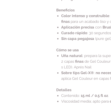
Beneficios
Color intenso y construible
:
finas
para un acabado liso y c
Aplicación precisa
con
Brus
Curado rápido
: 30 segundo
Sin capa pegajosa
(pure gel
Cómo se usa
Uña natural
: prepara la supe
2 capas
finas
de Gel Couleur
s LED). Aprés Nail
Sobre tips Gel-X®
:
no neces
aplica Gel Couleur en capas f
Detalles
Contenido:
15 ml / 0.5 fl oz
.
Viscosidad media; apto para