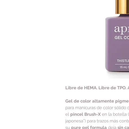
Libre de HEMA. Libre de TPO. 
Gel de color altamente pigm
para manicuras de color sólido 
el
pincel Brush-X
en la botella 
japonesa”) para trazos más cont
su
pure gel formula
deja
sin c