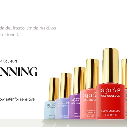
da del frasco, limpia residuos
 exterior).