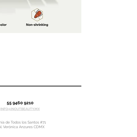
55 9460 9210
INFO@INOUTBEAUTY.MX
ía de Todos los Santos #71
l. Verónica Anzures CDMX