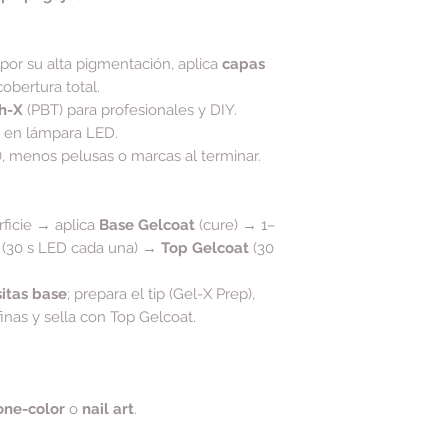
 por su alta pigmentación, aplica
capas
obertura total.
h-X
(PBT) para profesionales y DIY.
s en lámpara LED.
), menos pelusas o marcas al terminar.
rficie → aplica
Base Gelcoat
(cure) → 1–
 (30 s LED cada una) →
Top Gelcoat
(30
itas base
; prepara el tip (Gel-X Prep),
inas y sella con Top Gelcoat.
one-color
o
nail art
.