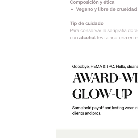
Composición y ética
Vegano y libre de crueldad
Tip de cuidado
Para conservar la serigrafía dora
con
alcohol
(evita acetona en el