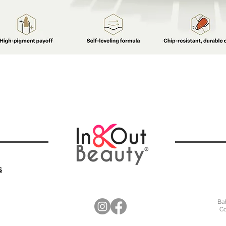
S
Bah
Co