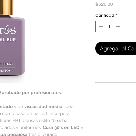
Precio
$520.00
Cantidad
*
Agregar al Car
Aprobado por profesionales.
entado
y de
viscosidad media
, ideal
o como base de nail art. Incorpora
(fibras PBT, densas estilo “brocha
rolados y uniformes.
Cura 30 s en LED
y
apa pegajosa
tras el curado.