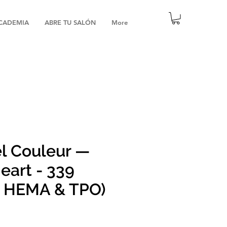
CADEMIA
ABRE TU SALÓN
More
l Couleur —
eart - 339
e HEMA & TPO)