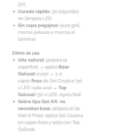
DIY.
Curado rápido
: 30 segundos
en lámpara LED.
Sin capa pegajosa
(pure gel),
menos pelusas o marcas al
terminar.
Cómo se usa
Uña natural
: prepara la
superficie → aplica
Base
Gelcoat
(cure) → 1–2
capas
finas
de Gel Couleur (30
s LED cada una) →
Top
Gelcoat
(30 s LED). Aprés Nail
Sobre tips Gel-X®
:
no
necesitas base
; prepara el tip
(Gel-X Prep), aplica Gel Couleur
en capas finas y sella con Top
Gelcoat.