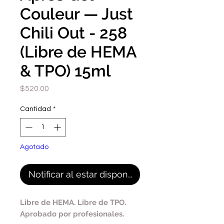
Couleur — Just
Chili Out - 258
(Libre de HEMA
& TPO) 15ml
Precio
$520.00
Cantidad
*
Agotado
Notificar al estar disponible
Libre de HEMA. Libre de TPO.
Aprobado por profesionales.