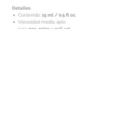
Detalles
Contenido:
15 ml / 0.5 fl oz
.
Viscosidad media; apto
para
one-color
o
nail art
.
Composición y ética
Vegano y libre de crueldad
Tip de cuidado
Para conservar la serigrafía dorada
del frasco, limpia residuos
con
alcohol
(evita acetona en el
exterior).