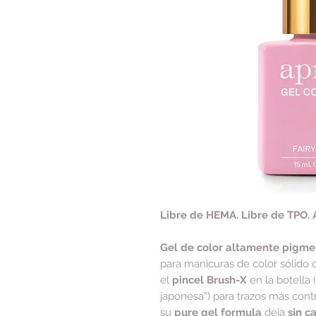
Libre de HEMA. Libre de TPO. 
Gel de color altamente pigm
para manicuras de color sólido 
el
pincel Brush-X
en la botella 
japonesa”) para trazos más cont
su
pure gel formula
deja
sin c