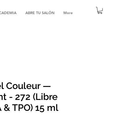
CADEMIA
ABRE TU SALÓN
More
l Couleur —
ht - 272 (Libre
 & TPO) 15 ml