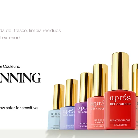
da del frasco, limpia residuos
 exterior).