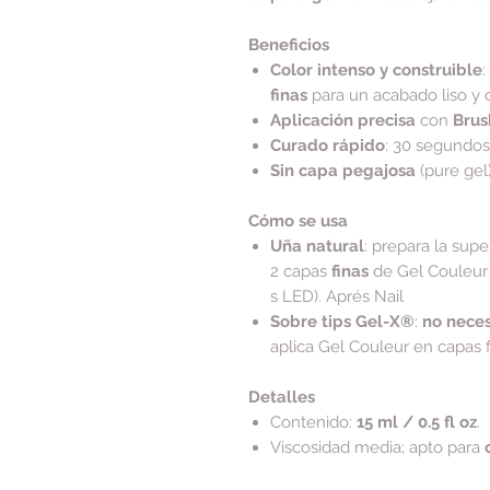
Beneficios
Color intenso y construible
:
finas
para un acabado liso y c
Aplicación precisa
con
Brus
Curado rápido
: 30 segundo
Sin capa pegajosa
(pure gel
Cómo se usa
Uña natural
: prepara la supe
2 capas
finas
de Gel Couleur
s LED). Aprés Nail
Sobre tips Gel-X®
:
no neces
aplica Gel Couleur en capas f
Detalles
Contenido:
15 ml / 0.5 fl oz
.
Viscosidad media; apto para