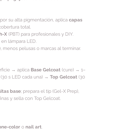
 por su alta pigmentación, aplica
capas
obertura total.
h-X
(PBT) para profesionales y DIY.
s en lámpara LED.
), menos pelusas o marcas al terminar.
rficie → aplica
Base Gelcoat
(cure) → 1–
 (30 s LED cada una) →
Top Gelcoat
(30
itas base
; prepara el tip (Gel-X Prep),
inas y sella con Top Gelcoat.
one-color
o
nail art
.