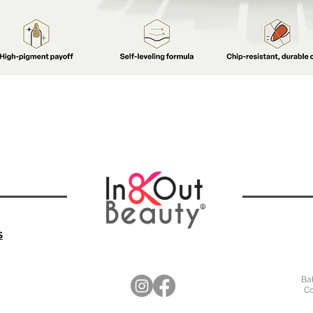
S
Bah
Co