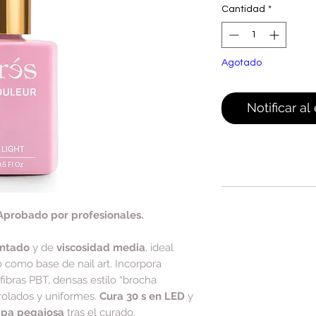
Cantidad
*
Agotado
Notificar al
Aprobado por profesionales.
entado
y de
viscosidad media
, ideal
o como base de nail art. Incorpora
(fibras PBT, densas estilo “brocha
rolados y uniformes.
Cura 30 s en LED
y
apa pegajosa
tras el curado.