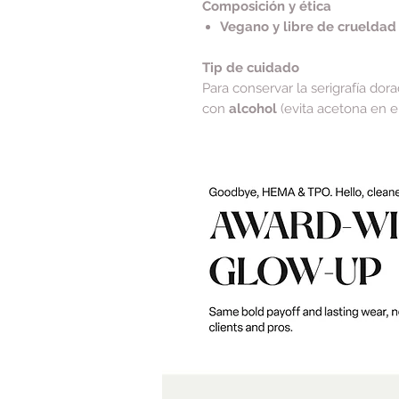
Composición y ética
Vegano y libre de crueldad
Tip de cuidado
Para conservar la serigrafía dora
con
alcohol
(evita acetona en el