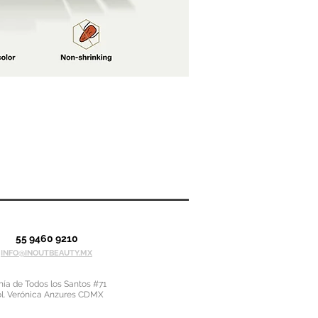
55 9460 9210
INFO@INOUTBEAUTY.MX
ía de Todos los Santos #71
l. Verónica Anzures CDMX