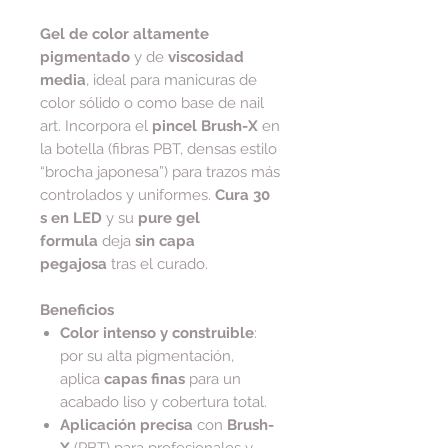
Gel de color altamente
pigmentado
y de
viscosidad
media
, ideal para manicuras de
color sólido o como base de nail
art. Incorpora el
pincel Brush-X
en
la botella (fibras PBT, densas estilo
“brocha japonesa”) para trazos más
controlados y uniformes.
Cura 30
s en LED
y su
pure gel
formula
deja
sin capa
pegajosa
tras el curado.
Beneficios
Color intenso y construible
:
por su alta pigmentación,
aplica
capas finas
para un
acabado liso y cobertura total.
Aplicación precisa
con
Brush-
X
(PBT) para profesionales y