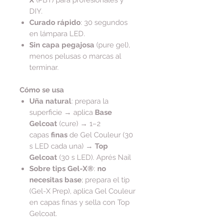
DIY.
Curado rápido
: 30 segundos
en lámpara LED.
Sin capa pegajosa
(pure gel),
menos pelusas o marcas al
terminar.
Cómo se usa
Uña natural
: prepara la
superficie → aplica
Base
Gelcoat
(cure) → 1–2
capas
finas
de Gel Couleur (30
s LED cada una) →
Top
Gelcoat
(30 s LED). Aprés Nail
Sobre tips Gel-X®
:
no
necesitas base
; prepara el tip
(Gel-X Prep), aplica Gel Couleur
en capas finas y sella con Top
Gelcoat.