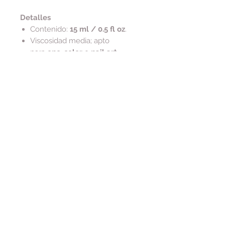
Detalles
Contenido:
15 ml / 0.5 fl oz
.
Viscosidad media; apto
para
one-color
o
nail art
.
Composición y ética
Vegano y libre de crueldad
Tip de cuidado
Para conservar la serigrafía dorada
del frasco, limpia residuos
con
alcohol
(evita acetona en el
exterior).