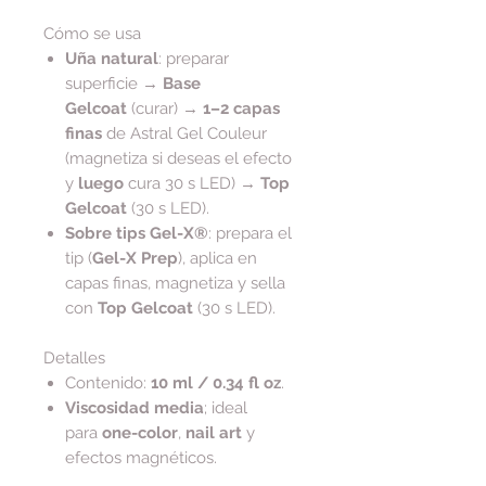
Cómo se usa
Uña natural
: preparar
superficie →
Base
Gelcoat
(curar) →
1–2 capas
finas
de Astral Gel Couleur
(magnetiza si deseas el efecto
y
luego
cura 30 s LED) →
Top
Gelcoat
(30 s LED).
Sobre tips Gel-X®
: prepara el
tip (
Gel-X Prep
), aplica en
capas finas, magnetiza y sella
con
Top Gelcoat
(30 s LED).
Detalles
Contenido:
10 ml / 0.34 fl oz
.
Viscosidad media
; ideal
para
one-color
,
nail art
y
efectos magnéticos.