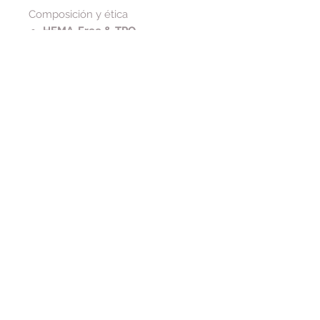
Composición y ética
HEMA-Free & TPO-
Free
;
vegano y libre de
crueldad
.
Tip de cuidado
Para conservar la serigrafía dorada
del frasco, limpia residuos
con
alcohol
(evita acetona en el
exterior).