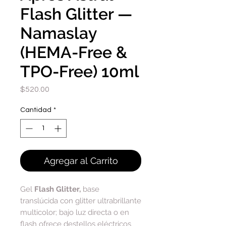
Flash Glitter —
Namaslay
(HEMA-Free &
TPO-Free) 10ml
Precio
$520.00
Cantidad
*
Agregar al Carrito
Gel
Flash Glitter,
base
translúcida con glitter ultrabrillante
multicolor; bajo luz directa o en
flash ofrece destellos eléctricos