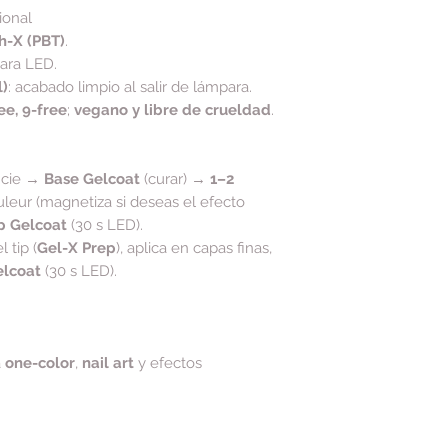
ional
h-X (PBT)
.
para LED.
l)
: acabado limpio al salir de lámpara.
e, 9-free
;
vegano y libre de crueldad
.
ficie →
Base Gelcoat
(curar) →
1–2
leur (magnetiza si deseas el efecto
p Gelcoat
(30 s LED).
l tip (
Gel-X Prep
), aplica en capas finas,
elcoat
(30 s LED).
.
a
one-color
,
nail art
y efectos