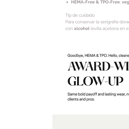
HEMA-Free & TPO-Free
;
veg
Tip de cuidado
Para conservar la serigrafía dora
con
alcohol
(evita acetona en el