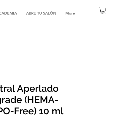
CADEMIA
ABRE TU SALÓN
More
tral Aperlado
grade (HEMA-
PO-Free) 10 ml