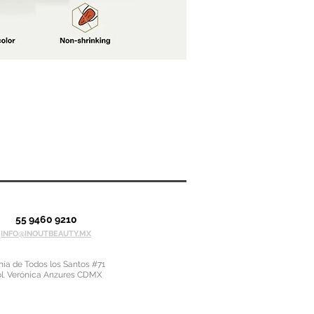
55 9460 9210
INFO@INOUTBEAUTY.MX
ía de Todos los Santos #71
l. Verónica Anzures CDMX