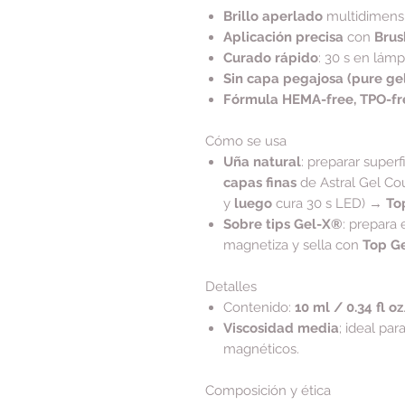
Brillo aperlado
multidimens
Aplicación precisa
con
Brus
Curado rápido
: 30 s en lám
Sin capa pegajosa (pure ge
Fórmula HEMA-free, TPO-fre
Cómo se usa
Uña natural
: preparar super
capas finas
de Astral Gel Cou
y
luego
cura 30 s LED) →
To
Sobre tips Gel-X®
: prepara e
magnetiza y sella con
Top G
Detalles
Contenido:
10 ml / 0.34 fl oz
Viscosidad media
; ideal par
magnéticos.
Composición y ética