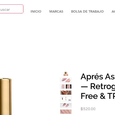
INICIO
MARCAS
BOLSA DE TRABAJO
A
Aprés As
— Retro
Free & T
Precio
$520.00