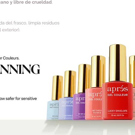
ano y libre de crueldad
.
da del frasco, limpia residuos
 exterior).