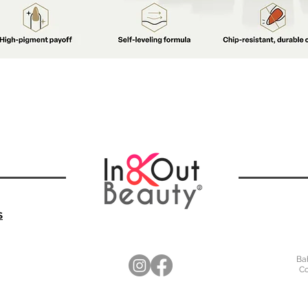
S
Bah
Co