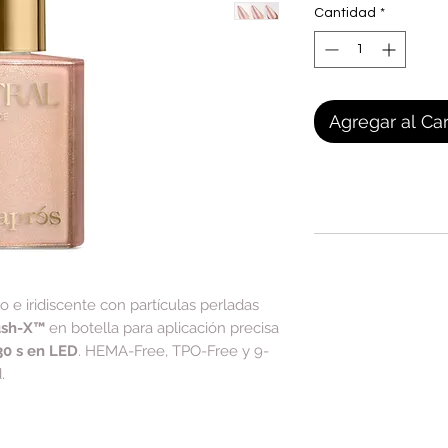
Cantidad
*
Agregar al Car
e iridiscente con partículas perladas
ush-X™
en botella para aplicación precisa
30 s en LED
. HEMA-Free, TPO-Free y 9-
.